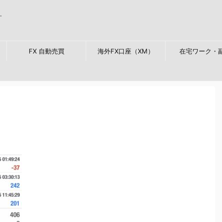
.
FX 自動売買
海外FX口座（XM）
在宅ワーク・